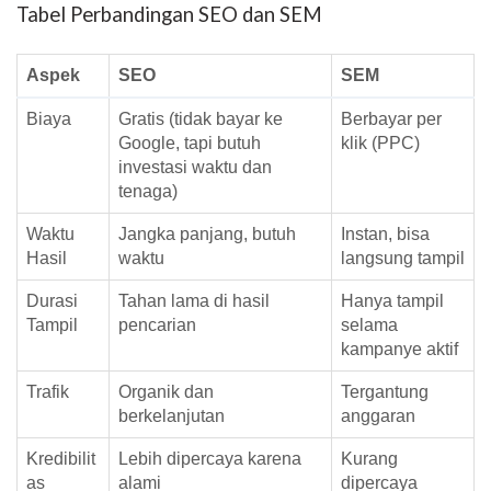
Tabel Perbandingan SEO dan SEM
Aspek
SEO
SEM
Biaya
Gratis (tidak bayar ke
Berbayar per
Google, tapi butuh
klik (PPC)
investasi waktu dan
tenaga)
Waktu
Jangka panjang, butuh
Instan, bisa
Hasil
waktu
langsung tampil
Durasi
Tahan lama di hasil
Hanya tampil
Tampil
pencarian
selama
kampanye aktif
Trafik
Organik dan
Tergantung
berkelanjutan
anggaran
Kredibilit
Lebih dipercaya karena
Kurang
as
alami
dipercaya