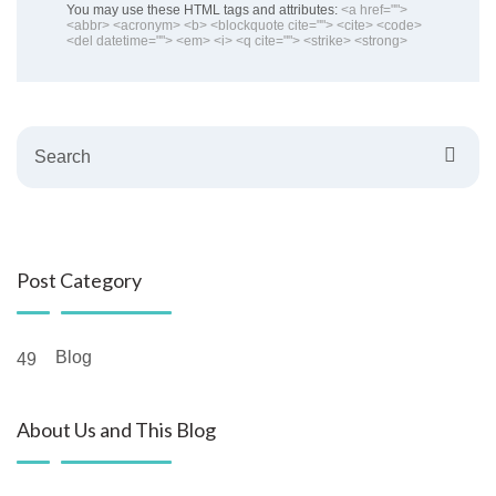
You may use these HTML tags and attributes:
<a href="">
<abbr> <acronym> <b> <blockquote cite=""> <cite> <code>
<del datetime=""> <em> <i> <q cite=""> <strike> <strong>
Search
Post Category
Blog
49
About Us and This Blog