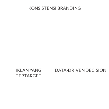
KONSISTENSI BRANDING
Kami memastikan warna, tone, dan pesan brand Anda
tersampaikan secara konsisten di seluruh platform.
IKLAN YANG
DATA-DRIVEN DECISION
TERTARGET
Setiap keputusan diambil
berdasarkan data dan insight
Kami mengelola iklan Meta Ads
real-time. Kami melaporkan
(Facebook & Instagram), TikTok
kinerja kampanye secara
Ads, dan LinkedIn Ads dengan
transparan.
targeting yang tepat sasaran.