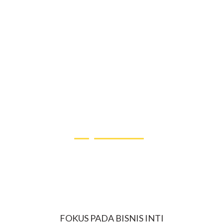
✨ Mengapa Bisnis Anda Membutuhkan
Jasa Social Media Marketing?
FOKUS PADA BISNIS INTI