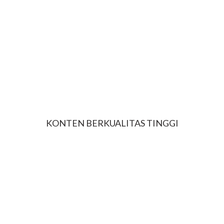
Anda tak perlu lagi menghabiskan waktu memikirkan caption,
konten, atau analisis performa. Tim kami akan menangani
semuanya dengan pendekatan strategis.
KONTEN BERKUALITAS TINGGI
Visual menarik, copywriting yang menjual, serta storytelling yang
mengena—kami buatkan sesuai karakter bisnis Anda.