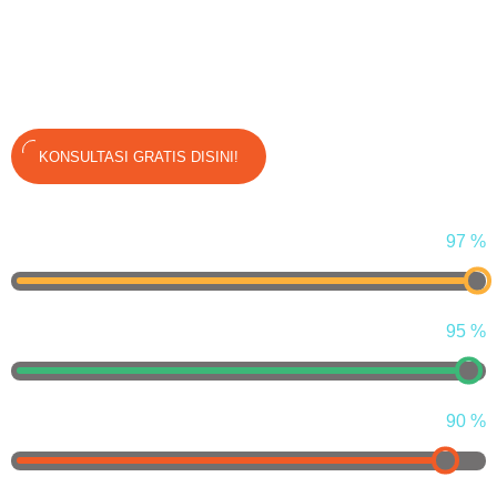
Kami percaya bahwa setiap bisnis, besar maupun kecil,
berhak untuk tumbuh secara online. Kami hadir bukan
hanya untuk mengoptimasi mesin pencari, tapi untuk
mengoptimalkan potensi bisnis Anda.
KONSULTASI GRATIS DISINI!
Digital Marketing Strategy
97
%
SEO Strategy
95
%
Video Marketing
90
%