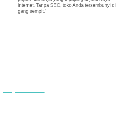
internet. Tanpa SEO, toko Anda tersembunyi di
gang sempit.”
Mengapa Harus Kami?
Di PuGaGo, kami memahami bahwa tidak semua bisnis
punya bujet besar untuk digital marketing. Itulah mengapa
kami hadir dengan layanan SEO murah, tapi bukan
murahan.