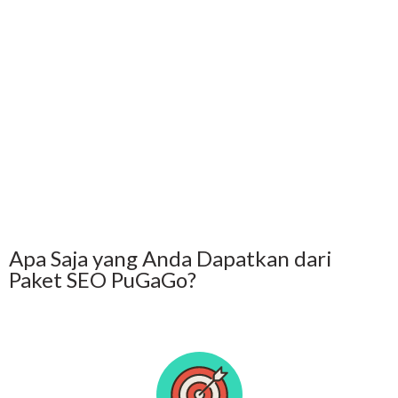
dalam 3–6 bulan.
✅ Laporan Rutin & Transparan – Anda tahu progress-nya,
bukan sekadar janji manis.
Apa Saja yang Anda Dapatkan dari
Paket SEO PuGaGo?